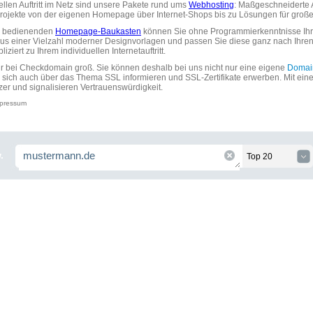
uellen Auftritt im Netz sind unsere Pakete rund ums
Webhosting
: Maßgeschneiderte A
tprojekte von der eigenen Homepage über Internet-Shops bis zu Lösungen für gr
zu bedienenden
Homepage-Baukasten
können Sie ohne Programmierkenntnisse Ihre
aus einer Vielzahl moderner Designvorlagen und passen Sie diese ganz nach Ihre
ziert zu Ihrem individuellen Internetauftritt.
ir bei Checkdomain groß. Sie können deshalb bei uns nicht nur eine eigene
Domai
 sich auch über das Thema SSL informieren und SSL-Zertifikate erwerben. Mit ein
zer und signalisieren Vertrauenswürdigkeit.
pressum
.
Top 20